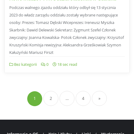
Podczas walnego zjazdu oddziału który odbył się 13 stycznia
2023 do władz zarządu oddziału zostały wybrane następujące
osoby: Prezes: Tomasz Dębski Wiceprezes: Ireneusz Myszka
Skarbnik: Dawid Delewski Sekretarz: Zygmunt Szefel Członek
zwyczajny: Joanna Kowalska- Potok Członek zwyczajny: Krzysztof
Kruszyński Komisja rewizyjna: Aleksandra Grześkowiak Szymon
Kałużyński Mariusz Firszt
Bez kategorii
0
18 sec read
Stronicowanie
wpisów
1
2
…
4
»