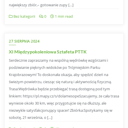
największy zbiór,– gotowanie zupy […]
Bez kategorii
0
1 min read
27 SIERPNIA 2024
XI Międzypokoleniowa Sztafeta PTTK
Serdecznie zapraszamy na wspólną wędrówkę wzgórzami i
podziwianie pięknych widoków po Trójmiejskim Parku
Krajobrazowym! To doskonała okazja, aby spędzić dzień na
świeżym powietrzu, ciesząc się naturą i aktywnością fizyczną.
Trasa:Wędrówka będzie przebiegać trasą dostępną pod tym
linkiem: https://pl.mapy.cz/s/dolamesopeSzacujemy, że cała trasa
wyniesie około 30 km, więc przygotujcie się na dłuższy, ale
niezwykle satysfakcjonujący spacer! Zbiórka:Spotykamy się w
sobotę, 21 września, o […]