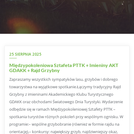
25 SIERPNIA 2025
Międzypokoleniowa Sztafeta PTTK + Imieniny AKT
GDAKK + Rajd Grzybny
Zapraszamy wszystkich sympatyków lasu, grzybów i dobrego
towarzystwa na wyjątkowe spotkanie.Łączymy tradycyjny Rajd
Grzybny z imieninami Akademickiego Klubu Turystycznego
GDAKK oraz obchodami Światowego Dnia Turystyki. Wydarzenie
odbędzie się w ramach Międzypokoleniowej Sztafety PTTK –
spotkania turystów różnych pokoleń przy wspólnym ognisku. W
programie:– wspólne grzybobranie (również w formie rajdu na
orientację),– konkursy: największy grzyb, najdziwniejszy okaz,