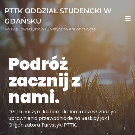
Skip
PTTK ODDZIAŁ STUDENCKI W
to
content
GDAŃSKU
Polskie Towarzystwo Turystyczno Krajoznawcze
Podróż
zacznij z
nami.
Dzięki naszym klubom i kołom możesz zdobyć
uprawnienia przewodnickie na Beskidy jak i
Organizatora Turystyki PTTK.